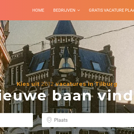
HOME
BEDRIJVEN
GRATIS VACATURE PLA
Kies uit
2612
vacatures in Tilburg
euwe baan vind 