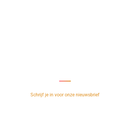
Nieuwsbrief
oor onze nieuwsbrief en ontvang 1 x per week de nieuwste vacatur
Schrijf je in voor onze nieuwsbrief