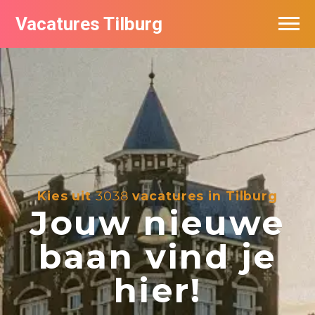
Vacatures Tilburg
Vacatures per bedrijf
De populairste vacatures in Tilburg
Nieuwsbrief feed
Kies uit
3038
vacatures in Tilburg
Jouw nieuwe
baan vind je
hier!