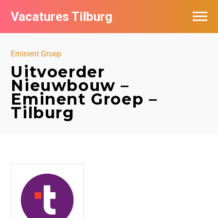
Vacatures Tilburg
Vacatures per bedrijf
Eminent Groep
De populairste vacatures in Tilburg
Uitvoerder
Nieuwbouw –
Nieuwsbrief feed
Eminent Groep –
Tilburg