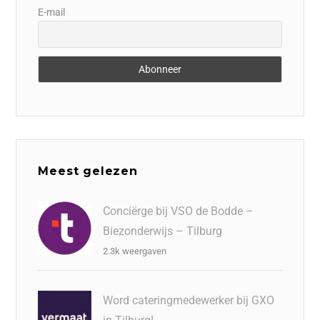
E-mail
Meest gelezen
Conciërge bij VSO de Bodde –
Biezonderwijs – Tilburg
2.3k weergaven
Word cateringmedewerker bij GXO