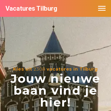
Vacatures Tilburg
Vacatures per bedrijf
De populairste vacatures in Tilburg
Nieuwsbrief feed
Kies uit
2308
vacatures in Tilburg
Jouw nieuwe
baan vind je
hier!