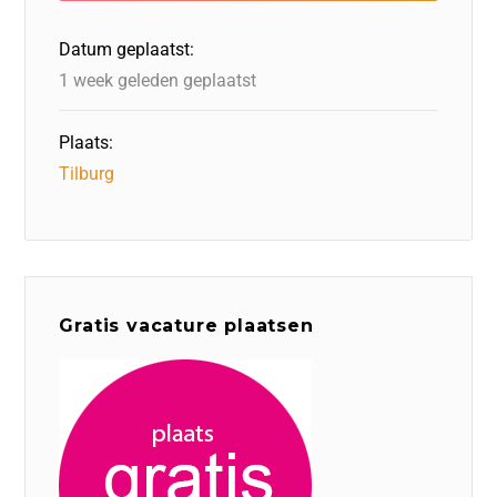
o
n
p
Datum geplaatst:
k
1 week geleden geplaatst
Plaats:
Tilburg
Gratis vacature plaatsen