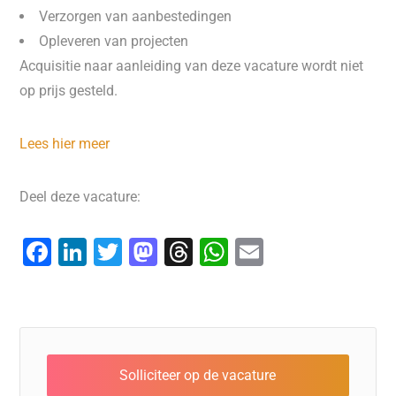
Verzorgen van aanbestedingen
Opleveren van projecten
Acquisitie naar aanleiding van deze vacature wordt niet
op prijs gesteld.
Lees hier meer
Deel deze vacature:
F
Li
T
M
T
W
E
a
n
wi
a
hr
h
m
c
k
tt
st
e
at
ai
e
e
er
o
a
s
l
b
dI
d
d
A
o
n
o
s
p