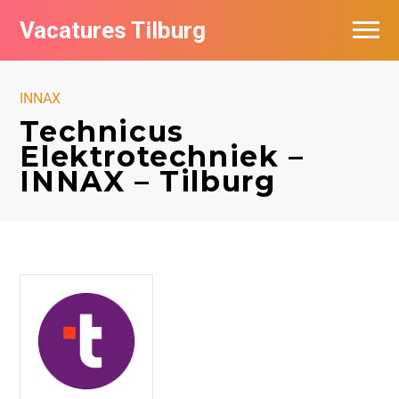
Vacatures Tilburg
Vacatures per bedrijf
INNAX
De populairste vacatures in Tilburg
Technicus
Elektrotechniek –
Nieuwsbrief feed
INNAX – Tilburg