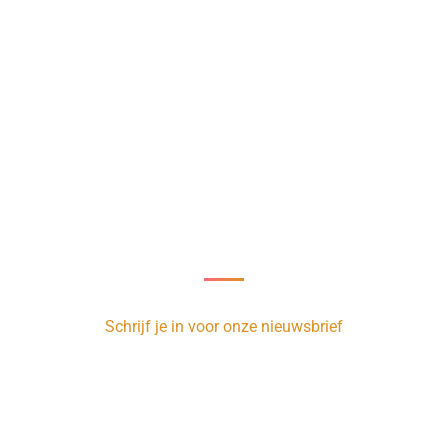
Nieuwsbrief
oor onze nieuwsbrief en ontvang 1 x per week de nieuwste vacatur
Schrijf je in voor onze nieuwsbrief