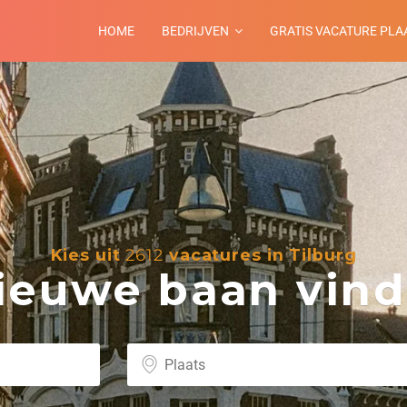
HOME
BEDRIJVEN
GRATIS VACATURE PLA
Kies uit
2612
vacatures in Tilburg
euwe baan vind 