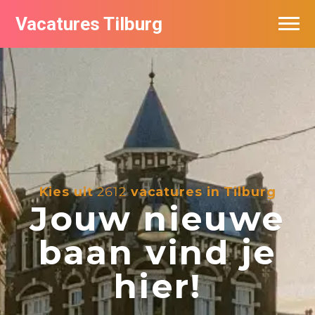
Vacatures Tilburg
Vacatures per bedrijf
De populairste vacatures in Tilburg
Nieuwsbrief feed
Kies uit
2612
vacatures in Tilburg
Jouw nieuwe
baan vind je
hier!