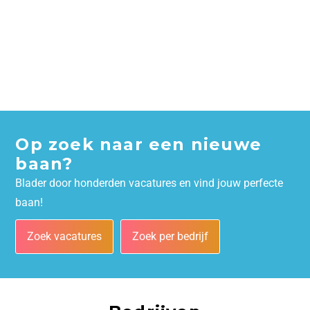
Op zoek naar een nieuwe
baan?
Blader door honderden vacatures en vind jouw perfecte
baan!
Zoek vacatures
Zoek per bedrijf