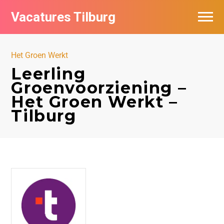
Vacatures Tilburg
Vacatures per bedrijf
Het Groen Werkt
De populairste vacatures in Tilburg
Leerling
Groenvoorziening –
Nieuwsbrief feed
Het Groen Werkt –
Tilburg