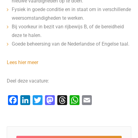
nieuwe vaardigheden op te doen.
Fysiek in goede conditie en in staat om in verschillende
weersomstandigheden te werken.
Bij voorkeur in bezit van rijbewijs B, of de bereidheid
deze te halen.
Goede beheersing van de Nederlandse of Engelse taal.
Lees hier meer
Deel deze vacature:
F
Li
T
M
T
W
E
a
n
wi
a
hr
h
m
c
k
tt
st
e
at
ai
e
e
er
o
a
s
l