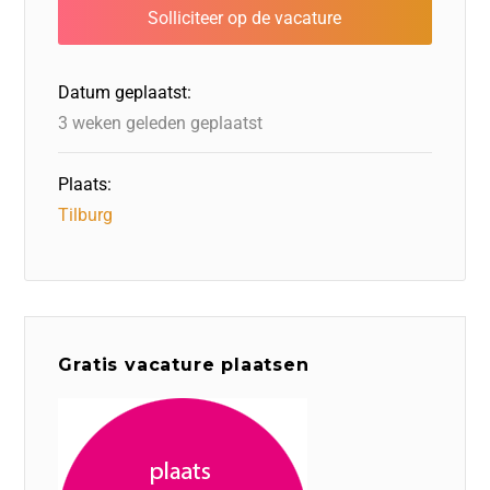
b
dI
d
d
A
o
n
o
s
p
o
n
p
Datum geplaatst:
k
3 weken geleden geplaatst
Plaats:
Tilburg
Gratis vacature plaatsen