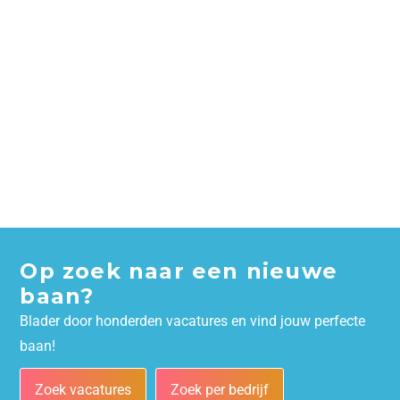
Op zoek naar een nieuwe
baan?
Blader door honderden vacatures en vind jouw perfecte
baan!
Zoek vacatures
Zoek per bedrijf