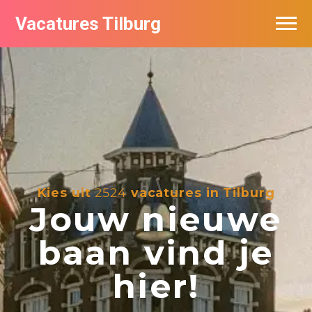
Vacatures Tilburg
Vacatures per bedrijf
De populairste vacatures in Tilburg
Nieuwsbrief feed
Kies uit
2524
vacatures in Tilburg
Jouw nieuwe
baan vind je
hier!