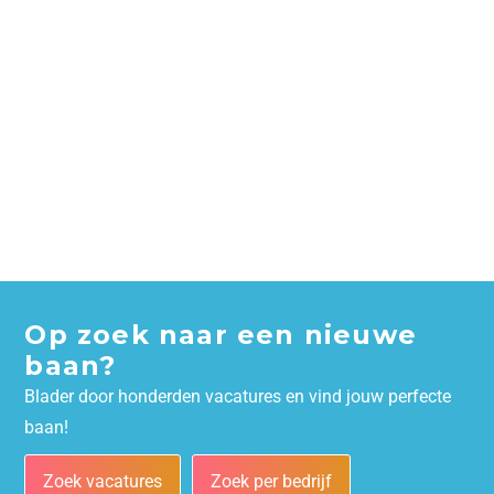
Op zoek naar een nieuwe
baan?
Blader door honderden vacatures en vind jouw perfecte
baan!
Zoek vacatures
Zoek per bedrijf