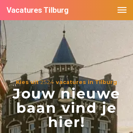
Vacatures Tilburg
Vacatures per bedrijf
De populairste vacatures in Tilburg
Nieuwsbrief feed
Kies uit
2524
vacatures in Tilburg
Jouw nieuwe
baan vind je
hier!