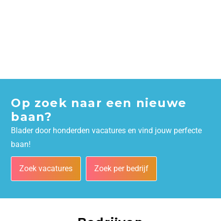
Op zoek naar een nieuwe
baan?
Blader door honderden vacatures en vind jouw perfecte
baan!
Zoek vacatures
Zoek per bedrijf