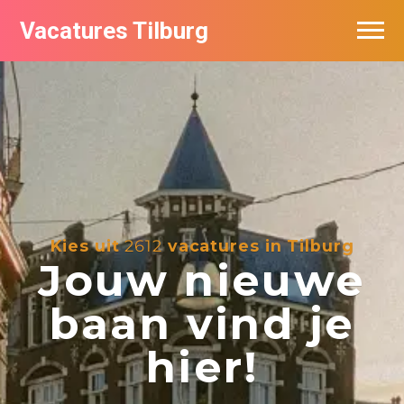
Vacatures Tilburg
Vacatures per bedrijf
De populairste vacatures in Tilburg
Nieuwsbrief feed
Kies uit
2612
vacatures in Tilburg
Jouw nieuwe
baan vind je
hier!