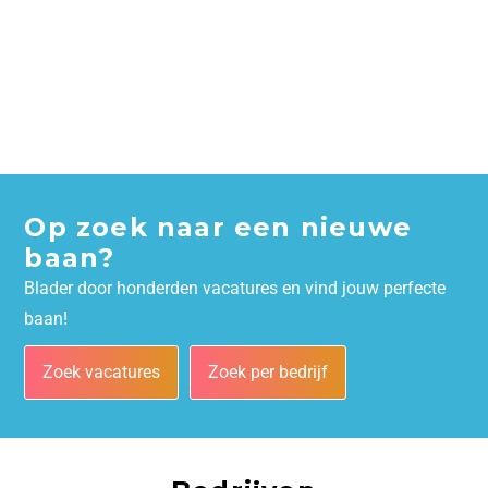
Op zoek naar een nieuwe
baan?
Blader door honderden vacatures en vind jouw perfecte
baan!
Zoek vacatures
Zoek per bedrijf