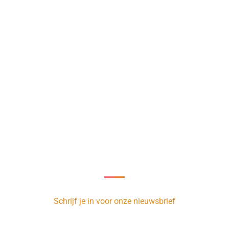
Nieuwsbrief
oor onze nieuwsbrief en ontvang 1 x per week de nieuwste vacatur
Schrijf je in voor onze nieuwsbrief