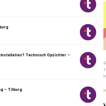
lburg
installaties? Technisch Opzichter –
S
1
m
g – Tilburg
I