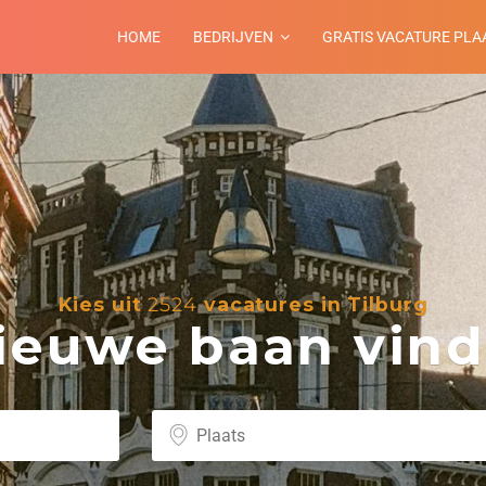
HOME
BEDRIJVEN
GRATIS VACATURE PLA
Kies uit
2524
vacatures in Tilburg
euwe baan vind 