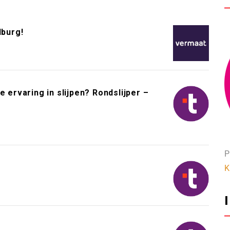
lburg!
 ervaring in slijpen? Rondslijper –
P
K