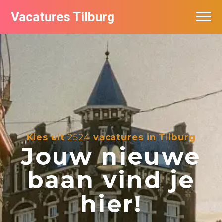
Vacatures Tilburg
Vacatures per bedrijf
De populairste vacatures in Tilburg
Nieuwsbrief feed
Kies uit
2524
vacatures in Tilburg
Jouw nieuwe
baan vind je
hier!