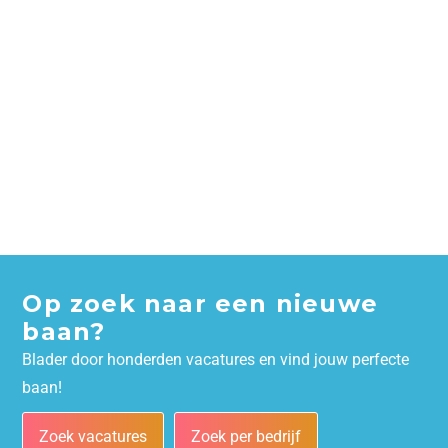
Op zoek naar een nieuwe
baan?
Blader door honderden vacatures en vind jouw perfecte
baan!
Zoek vacatures
Zoek per bedrijf