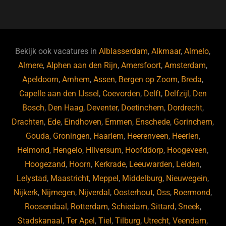
a
u
n
e
c
e
k
e
e
s
e
d
b
ky
dI
Bekijk ook vacatures in
Alblasserdam
,
Alkmaar
,
Almelo
,
o
n
Almere
,
Alphen aan den Rijn
,
Amersfoort
,
Amsterdam
,
Apeldoorn
,
Arnhem
,
Assen
,
Bergen op Zoom
,
Breda
,
o
Capelle aan den IJssel
,
Coevorden
,
Delft
,
Delfzijl
,
Den
k
Bosch
,
Den Haag
,
Deventer
,
Doetinchem
,
Dordrecht
,
Drachten
,
Ede
,
Eindhoven
,
Emmen
,
Enschede
,
Gorinchem
,
Gouda
,
Groningen
,
Haarlem
,
Heerenveen
,
Heerlen
,
Helmond
,
Hengelo
,
Hilversum
,
Hoofddorp
,
Hoogeveen
,
Hoogezand
,
Hoorn
,
Kerkrade
,
Leeuwarden
,
Leiden
,
Lelystad
,
Maastricht
,
Meppel
,
Middelburg
,
Nieuwegein
,
Nijkerk
,
Nijmegen
,
Nijverdal
,
Oosterhout
,
Oss
,
Roermond
,
Roosendaal
,
Rotterdam
,
Schiedam
,
Sittard
,
Sneek
,
Stadskanaal
,
Ter Apel
,
Tiel
,
Tilburg
,
Utrecht
,
Veendam
,