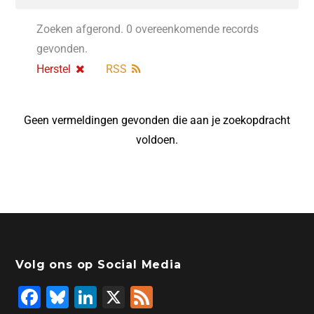
Zoeken afgerond. 0 overeenkomende records
gevonden.
Herstel
RSS
Geen vermeldingen gevonden die aan je zoekopdracht
voldoen.
Volg ons op Social Media
F
Bl
Li
X
F