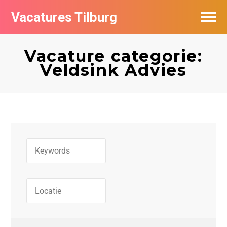
Vacatures Tilburg
Vacatures per bedrijf
Vacature categorie:
De populairste vacatures in Tilburg
Veldsink Advies
Nieuwsbrief feed