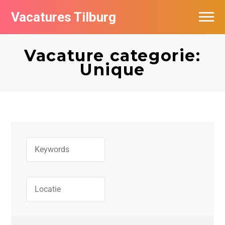
Vacatures Tilburg
Vacatures per bedrijf
Vacature categorie:
De populairste vacatures in Tilburg
Unique
Nieuwsbrief feed