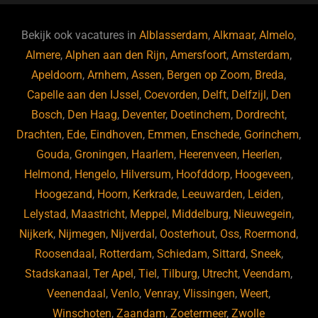
e
s
e
d
b
ky
dI
Bekijk ook vacatures in
Alblasserdam
,
Alkmaar
,
Almelo
,
o
n
Almere
,
Alphen aan den Rijn
,
Amersfoort
,
Amsterdam
,
Apeldoorn
,
Arnhem
,
Assen
,
Bergen op Zoom
,
Breda
,
o
Capelle aan den IJssel
,
Coevorden
,
Delft
,
Delfzijl
,
Den
k
Bosch
,
Den Haag
,
Deventer
,
Doetinchem
,
Dordrecht
,
Drachten
,
Ede
,
Eindhoven
,
Emmen
,
Enschede
,
Gorinchem
,
Gouda
,
Groningen
,
Haarlem
,
Heerenveen
,
Heerlen
,
Helmond
,
Hengelo
,
Hilversum
,
Hoofddorp
,
Hoogeveen
,
Hoogezand
,
Hoorn
,
Kerkrade
,
Leeuwarden
,
Leiden
,
Lelystad
,
Maastricht
,
Meppel
,
Middelburg
,
Nieuwegein
,
Nijkerk
,
Nijmegen
,
Nijverdal
,
Oosterhout
,
Oss
,
Roermond
,
Roosendaal
,
Rotterdam
,
Schiedam
,
Sittard
,
Sneek
,
Stadskanaal
,
Ter Apel
,
Tiel
,
Tilburg
,
Utrecht
,
Veendam
,
Veenendaal
,
Venlo
,
Venray
,
Vlissingen
,
Weert
,
Winschoten
,
Zaandam
,
Zoetermeer
,
Zwolle