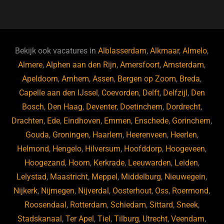
a
u
n
e
c
e
k
e
e
s
e
d
b
ky
dI
Bekijk ook vacatures in
Alblasserdam
,
Alkmaar
,
Almelo
,
o
n
Almere
,
Alphen aan den Rijn
,
Amersfoort
,
Amsterdam
,
Apeldoorn
,
Arnhem
,
Assen
,
Bergen op Zoom
,
Breda
,
o
Capelle aan den IJssel
,
Coevorden
,
Delft
,
Delfzijl
,
Den
k
Bosch
,
Den Haag
,
Deventer
,
Doetinchem
,
Dordrecht
,
Drachten
,
Ede
,
Eindhoven
,
Emmen
,
Enschede
,
Gorinchem
,
Gouda
,
Groningen
,
Haarlem
,
Heerenveen
,
Heerlen
,
Helmond
,
Hengelo
,
Hilversum
,
Hoofddorp
,
Hoogeveen
,
Hoogezand
,
Hoorn
,
Kerkrade
,
Leeuwarden
,
Leiden
,
Lelystad
,
Maastricht
,
Meppel
,
Middelburg
,
Nieuwegein
,
Nijkerk
,
Nijmegen
,
Nijverdal
,
Oosterhout
,
Oss
,
Roermond
,
Roosendaal
,
Rotterdam
,
Schiedam
,
Sittard
,
Sneek
,
Stadskanaal
,
Ter Apel
,
Tiel
,
Tilburg
,
Utrecht
,
Veendam
,