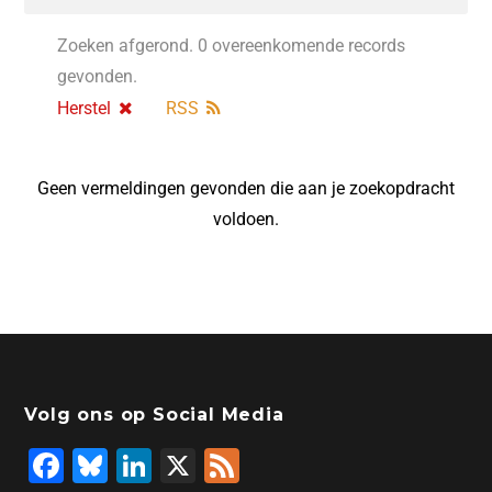
Zoeken afgerond. 0 overeenkomende records
gevonden.
Herstel
RSS
Geen vermeldingen gevonden die aan je zoekopdracht
voldoen.
Volg ons op Social Media
F
Bl
Li
X
F