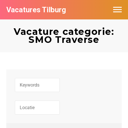
Vacatures Tilburg
Vacatures per bedrijf
Vacature categorie:
De populairste vacatures in Tilburg
SMO Traverse
Nieuwsbrief feed