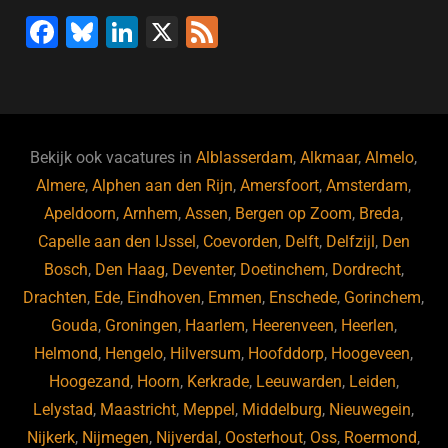
F
Bl
Li
X
F
a
u
n
e
c
e
k
e
e
s
e
d
b
ky
dI
Bekijk ook vacatures in
Alblasserdam
,
Alkmaar
,
Almelo
,
o
n
Almere
,
Alphen aan den Rijn
,
Amersfoort
,
Amsterdam
,
Apeldoorn
,
Arnhem
,
Assen
,
Bergen op Zoom
,
Breda
,
o
Capelle aan den IJssel
,
Coevorden
,
Delft
,
Delfzijl
,
Den
k
Bosch
,
Den Haag
,
Deventer
,
Doetinchem
,
Dordrecht
,
Drachten
,
Ede
,
Eindhoven
,
Emmen
,
Enschede
,
Gorinchem
,
Gouda
,
Groningen
,
Haarlem
,
Heerenveen
,
Heerlen
,
Helmond
,
Hengelo
,
Hilversum
,
Hoofddorp
,
Hoogeveen
,
Hoogezand
,
Hoorn
,
Kerkrade
,
Leeuwarden
,
Leiden
,
Lelystad
,
Maastricht
,
Meppel
,
Middelburg
,
Nieuwegein
,
Nijkerk
,
Nijmegen
,
Nijverdal
,
Oosterhout
,
Oss
,
Roermond
,