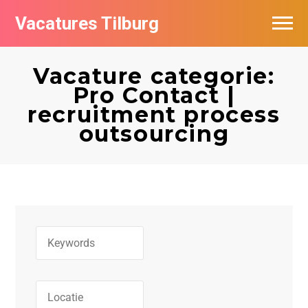
Vacatures Tilburg
Vacatures per bedrijf
Vacature categorie:
De populairste vacatures in Tilburg
Pro Contact |
recruitment process
Nieuwsbrief feed
outsourcing