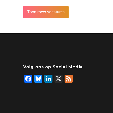
Toon meer vacatures
Volg ons op Social Media
F
Bl
Li
X
F
a
u
n
e
c
e
k
e
e
s
e
d
b
ky
dI