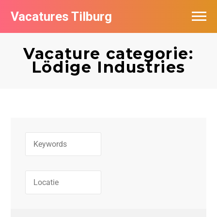
Vacatures Tilburg
Vacatures per bedrijf
Vacature categorie:
De populairste vacatures in Tilburg
Lödige Industries
Nieuwsbrief feed