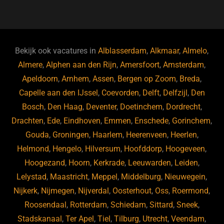
a
u
n
e
c
e
k
e
e
s
e
d
b
ky
dI
Bekijk ook vacatures in
Alblasserdam
,
Alkmaar
,
Almelo
,
o
n
Almere
,
Alphen aan den Rijn
,
Amersfoort
,
Amsterdam
,
Apeldoorn
,
Arnhem
,
Assen
,
Bergen op Zoom
,
Breda
,
o
Capelle aan den IJssel
,
Coevorden
,
Delft
,
Delfzijl
,
Den
k
Bosch
,
Den Haag
,
Deventer
,
Doetinchem
,
Dordrecht
,
Drachten
,
Ede
,
Eindhoven
,
Emmen
,
Enschede
,
Gorinchem
,
Gouda
,
Groningen
,
Haarlem
,
Heerenveen
,
Heerlen
,
Helmond
,
Hengelo
,
Hilversum
,
Hoofddorp
,
Hoogeveen
,
Hoogezand
,
Hoorn
,
Kerkrade
,
Leeuwarden
,
Leiden
,
Lelystad
,
Maastricht
,
Meppel
,
Middelburg
,
Nieuwegein
,
Nijkerk
,
Nijmegen
,
Nijverdal
,
Oosterhout
,
Oss
,
Roermond
,
Roosendaal
,
Rotterdam
,
Schiedam
,
Sittard
,
Sneek
,
Stadskanaal
,
Ter Apel
,
Tiel
,
Tilburg
,
Utrecht
,
Veendam
,