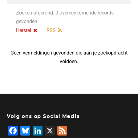
Zoeken afgerond. 0 overeenkomende records
gevonden.
Herstel
RSS
Geen vermeldingen gevonden die aan je zoekopdracht
voldoen.
Volg ons op Social Media
F
Bl
Li
X
F