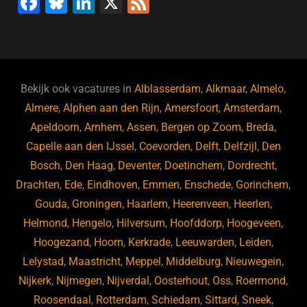
F
Bl
Li
X
F
a
u
n
e
c
e
k
e
e
s
e
d
b
ky
dI
Bekijk ook vacatures in
Alblasserdam
,
Alkmaar
,
Almelo
,
o
n
Almere
,
Alphen aan den Rijn
,
Amersfoort
,
Amsterdam
,
Apeldoorn
,
Arnhem
,
Assen
,
Bergen op Zoom
,
Breda
,
o
Capelle aan den IJssel
,
Coevorden
,
Delft
,
Delfzijl
,
Den
k
Bosch
,
Den Haag
,
Deventer
,
Doetinchem
,
Dordrecht
,
Drachten
,
Ede
,
Eindhoven
,
Emmen
,
Enschede
,
Gorinchem
,
Gouda
,
Groningen
,
Haarlem
,
Heerenveen
,
Heerlen
,
Helmond
,
Hengelo
,
Hilversum
,
Hoofddorp
,
Hoogeveen
,
Hoogezand
,
Hoorn
,
Kerkrade
,
Leeuwarden
,
Leiden
,
Lelystad
,
Maastricht
,
Meppel
,
Middelburg
,
Nieuwegein
,
Nijkerk
,
Nijmegen
,
Nijverdal
,
Oosterhout
,
Oss
,
Roermond
,
Roosendaal
,
Rotterdam
,
Schiedam
,
Sittard
,
Sneek
,