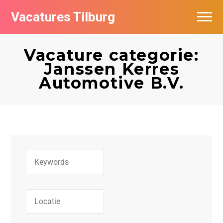
Vacatures Tilburg
Vacatures per bedrijf
Vacature categorie:
De populairste vacatures in Tilburg
Janssen Kerres
Automotive B.V.
Nieuwsbrief feed