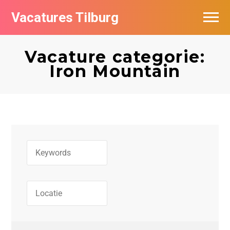
Vacatures Tilburg
Vacatures per bedrijf
Vacature categorie:
De populairste vacatures in Tilburg
Iron Mountain
Nieuwsbrief feed