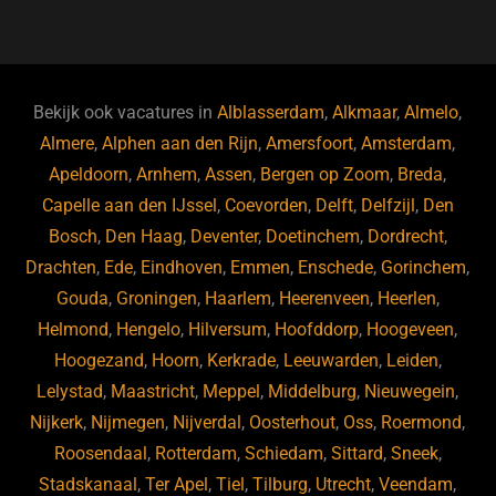
a
u
n
e
c
e
k
e
e
s
e
d
b
ky
dI
Bekijk ook vacatures in
Alblasserdam
,
Alkmaar
,
Almelo
,
o
n
Almere
,
Alphen aan den Rijn
,
Amersfoort
,
Amsterdam
,
Apeldoorn
,
Arnhem
,
Assen
,
Bergen op Zoom
,
Breda
,
o
Capelle aan den IJssel
,
Coevorden
,
Delft
,
Delfzijl
,
Den
k
Bosch
,
Den Haag
,
Deventer
,
Doetinchem
,
Dordrecht
,
Drachten
,
Ede
,
Eindhoven
,
Emmen
,
Enschede
,
Gorinchem
,
Gouda
,
Groningen
,
Haarlem
,
Heerenveen
,
Heerlen
,
Helmond
,
Hengelo
,
Hilversum
,
Hoofddorp
,
Hoogeveen
,
Hoogezand
,
Hoorn
,
Kerkrade
,
Leeuwarden
,
Leiden
,
Lelystad
,
Maastricht
,
Meppel
,
Middelburg
,
Nieuwegein
,
Nijkerk
,
Nijmegen
,
Nijverdal
,
Oosterhout
,
Oss
,
Roermond
,
Roosendaal
,
Rotterdam
,
Schiedam
,
Sittard
,
Sneek
,
Stadskanaal
,
Ter Apel
,
Tiel
,
Tilburg
,
Utrecht
,
Veendam
,