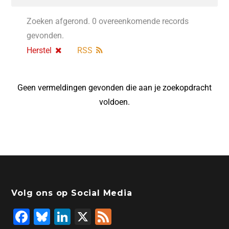
Zoeken afgerond. 0 overeenkomende records
gevonden.
Herstel
RSS
Geen vermeldingen gevonden die aan je zoekopdracht
voldoen.
Volg ons op Social Media
F
Bl
Li
X
F