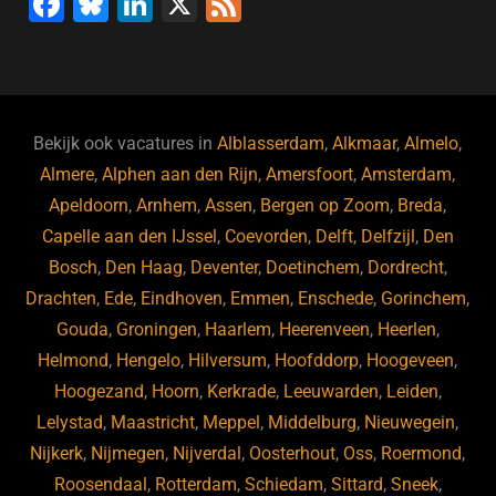
F
Bl
Li
X
F
a
u
n
e
c
e
k
e
e
s
e
d
b
ky
dI
Bekijk ook vacatures in
Alblasserdam
,
Alkmaar
,
Almelo
,
o
n
Almere
,
Alphen aan den Rijn
,
Amersfoort
,
Amsterdam
,
Apeldoorn
,
Arnhem
,
Assen
,
Bergen op Zoom
,
Breda
,
o
Capelle aan den IJssel
,
Coevorden
,
Delft
,
Delfzijl
,
Den
k
Bosch
,
Den Haag
,
Deventer
,
Doetinchem
,
Dordrecht
,
Drachten
,
Ede
,
Eindhoven
,
Emmen
,
Enschede
,
Gorinchem
,
Gouda
,
Groningen
,
Haarlem
,
Heerenveen
,
Heerlen
,
Helmond
,
Hengelo
,
Hilversum
,
Hoofddorp
,
Hoogeveen
,
Hoogezand
,
Hoorn
,
Kerkrade
,
Leeuwarden
,
Leiden
,
Lelystad
,
Maastricht
,
Meppel
,
Middelburg
,
Nieuwegein
,
Nijkerk
,
Nijmegen
,
Nijverdal
,
Oosterhout
,
Oss
,
Roermond
,
Roosendaal
,
Rotterdam
,
Schiedam
,
Sittard
,
Sneek
,