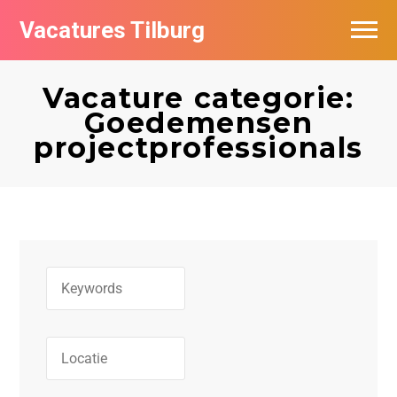
Vacatures Tilburg
Vacatures per bedrijf
Vacature categorie:
De populairste vacatures in Tilburg
Goedemensen
projectprofessionals
Nieuwsbrief feed