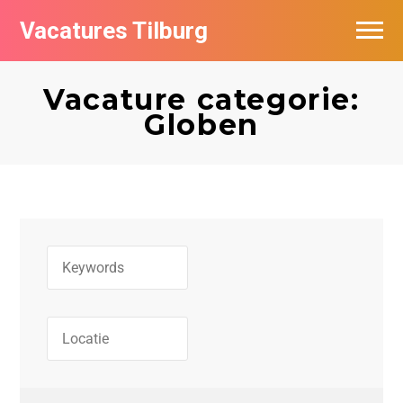
Vacatures Tilburg
Vacatures per bedrijf
Vacature categorie:
De populairste vacatures in Tilburg
Globen
Nieuwsbrief feed