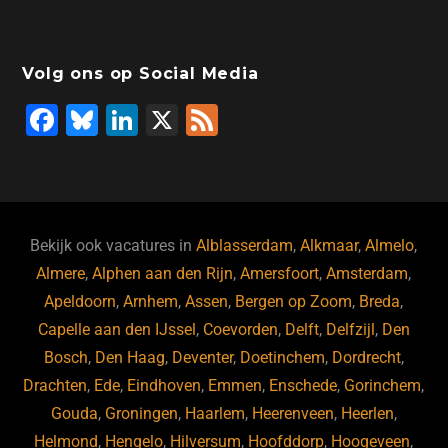
Volg ons op Social Media
F
Bl
Li
X
F
a
u
n
e
c
e
k
e
e
s
e
d
b
ky
dI
Bekijk ook vacatures in
Alblasserdam
,
Alkmaar
,
Almelo
,
o
n
Almere
,
Alphen aan den Rijn
,
Amersfoort
,
Amsterdam
,
Apeldoorn
,
Arnhem
,
Assen
,
Bergen op Zoom
,
Breda
,
o
Capelle aan den IJssel
,
Coevorden
,
Delft
,
Delfzijl
,
Den
k
Bosch
,
Den Haag
,
Deventer
,
Doetinchem
,
Dordrecht
,
Drachten
,
Ede
,
Eindhoven
,
Emmen
,
Enschede
,
Gorinchem
,
Gouda
,
Groningen
,
Haarlem
,
Heerenveen
,
Heerlen
,
Helmond
,
Hengelo
,
Hilversum
,
Hoofddorp
,
Hoogeveen
,