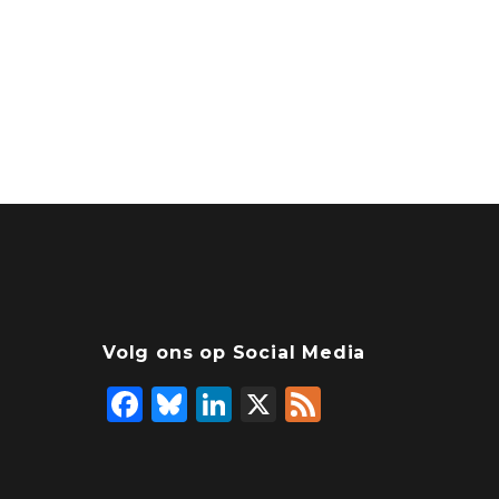
Volg ons op Social Media
F
Bl
Li
X
F
a
u
n
e
c
e
k
e