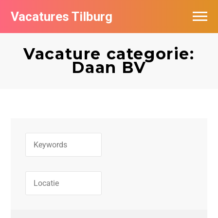
Vacatures Tilburg
Vacatures per bedrijf
Vacature categorie:
De populairste vacatures in Tilburg
Daan BV
Nieuwsbrief feed