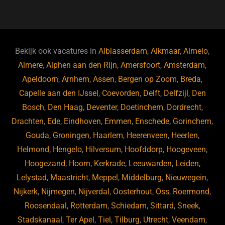
a
u
n
e
c
e
k
e
e
s
e
d
b
ky
dI
Bekijk ook vacatures in
Alblasserdam
,
Alkmaar
,
Almelo
,
o
n
Almere
,
Alphen aan den Rijn
,
Amersfoort
,
Amsterdam
,
Apeldoorn
,
Arnhem
,
Assen
,
Bergen op Zoom
,
Breda
,
o
Capelle aan den IJssel
,
Coevorden
,
Delft
,
Delfzijl
,
Den
k
Bosch
,
Den Haag
,
Deventer
,
Doetinchem
,
Dordrecht
,
Drachten
,
Ede
,
Eindhoven
,
Emmen
,
Enschede
,
Gorinchem
,
Gouda
,
Groningen
,
Haarlem
,
Heerenveen
,
Heerlen
,
Helmond
,
Hengelo
,
Hilversum
,
Hoofddorp
,
Hoogeveen
,
Hoogezand
,
Hoorn
,
Kerkrade
,
Leeuwarden
,
Leiden
,
Lelystad
,
Maastricht
,
Meppel
,
Middelburg
,
Nieuwegein
,
Nijkerk
,
Nijmegen
,
Nijverdal
,
Oosterhout
,
Oss
,
Roermond
,
Roosendaal
,
Rotterdam
,
Schiedam
,
Sittard
,
Sneek
,
Stadskanaal
,
Ter Apel
,
Tiel
,
Tilburg
,
Utrecht
,
Veendam
,