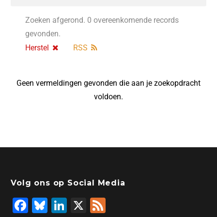
Zoeken afgerond. 0 overeenkomende records
gevonden.
Herstel
RSS
Geen vermeldingen gevonden die aan je zoekopdracht
voldoen.
Volg ons op Social Media
F
Bl
Li
X
F