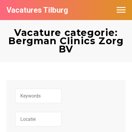
Vacatures Tilburg
Vacatures per bedrijf
Vacature categorie:
De populairste vacatures in Tilburg
Bergman Clinics Zorg
BV
Nieuwsbrief feed