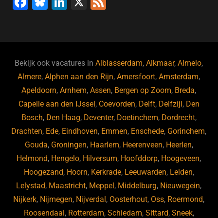
F
Bl
Li
X
F
a
u
n
e
c
e
k
e
e
s
e
d
b
ky
dI
Bekijk ook vacatures in
Alblasserdam
,
Alkmaar
,
Almelo
,
o
n
Almere
,
Alphen aan den Rijn
,
Amersfoort
,
Amsterdam
,
Apeldoorn
,
Arnhem
,
Assen
,
Bergen op Zoom
,
Breda
,
o
Capelle aan den IJssel
,
Coevorden
,
Delft
,
Delfzijl
,
Den
k
Bosch
,
Den Haag
,
Deventer
,
Doetinchem
,
Dordrecht
,
Drachten
,
Ede
,
Eindhoven
,
Emmen
,
Enschede
,
Gorinchem
,
Gouda
,
Groningen
,
Haarlem
,
Heerenveen
,
Heerlen
,
Helmond
,
Hengelo
,
Hilversum
,
Hoofddorp
,
Hoogeveen
,
Hoogezand
,
Hoorn
,
Kerkrade
,
Leeuwarden
,
Leiden
,
Lelystad
,
Maastricht
,
Meppel
,
Middelburg
,
Nieuwegein
,
Nijkerk
,
Nijmegen
,
Nijverdal
,
Oosterhout
,
Oss
,
Roermond
,
Roosendaal
,
Rotterdam
,
Schiedam
,
Sittard
,
Sneek
,