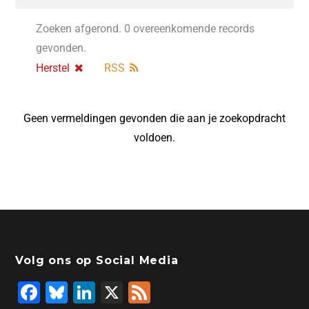
Zoeken afgerond. 0 overeenkomende records
gevonden.
Herstel
RSS
Geen vermeldingen gevonden die aan je zoekopdracht
voldoen.
Volg ons op Social Media
F
Bl
Li
X
F