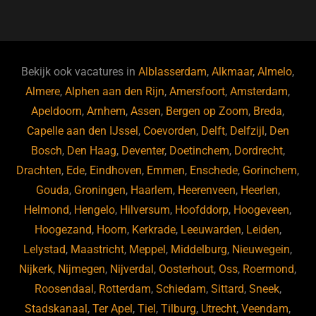
a
u
n
e
c
e
k
e
e
s
e
d
b
ky
dI
Bekijk ook vacatures in
Alblasserdam
,
Alkmaar
,
Almelo
,
o
n
Almere
,
Alphen aan den Rijn
,
Amersfoort
,
Amsterdam
,
Apeldoorn
,
Arnhem
,
Assen
,
Bergen op Zoom
,
Breda
,
o
Capelle aan den IJssel
,
Coevorden
,
Delft
,
Delfzijl
,
Den
k
Bosch
,
Den Haag
,
Deventer
,
Doetinchem
,
Dordrecht
,
Drachten
,
Ede
,
Eindhoven
,
Emmen
,
Enschede
,
Gorinchem
,
Gouda
,
Groningen
,
Haarlem
,
Heerenveen
,
Heerlen
,
Helmond
,
Hengelo
,
Hilversum
,
Hoofddorp
,
Hoogeveen
,
Hoogezand
,
Hoorn
,
Kerkrade
,
Leeuwarden
,
Leiden
,
Lelystad
,
Maastricht
,
Meppel
,
Middelburg
,
Nieuwegein
,
Nijkerk
,
Nijmegen
,
Nijverdal
,
Oosterhout
,
Oss
,
Roermond
,
Roosendaal
,
Rotterdam
,
Schiedam
,
Sittard
,
Sneek
,
Stadskanaal
,
Ter Apel
,
Tiel
,
Tilburg
,
Utrecht
,
Veendam
,