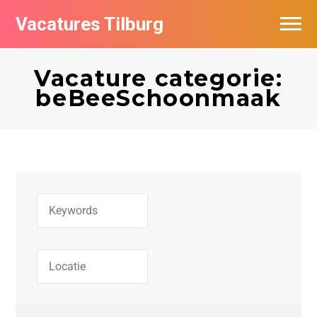
Vacatures Tilburg
Vacatures per bedrijf
Vacature categorie:
De populairste vacatures in Tilburg
beBeeSchoonmaak
Nieuwsbrief feed