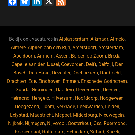
F
Bl
Li
X
F
a
u
n
e
c
e
k
e
e
s
e
d
b
ky
dI
Bekijk ook vacatures in
Alblasserdam
,
Alkmaar
,
Almelo
,
o
n
Almere
,
Alphen aan den Rijn
,
Amersfoort
,
Amsterdam
,
Apeldoorn
,
Arnhem
,
Assen
,
Bergen op Zoom
,
Breda
,
o
Capelle aan den IJssel
,
Coevorden
,
Delft
,
Delfzijl
,
Den
k
Bosch
,
Den Haag
,
Deventer
,
Doetinchem
,
Dordrecht
,
Drachten
,
Ede
,
Eindhoven
,
Emmen
,
Enschede
,
Gorinchem
,
Gouda
,
Groningen
,
Haarlem
,
Heerenveen
,
Heerlen
,
Helmond
,
Hengelo
,
Hilversum
,
Hoofddorp
,
Hoogeveen
,
Hoogezand
,
Hoorn
,
Kerkrade
,
Leeuwarden
,
Leiden
,
Lelystad
,
Maastricht
,
Meppel
,
Middelburg
,
Nieuwegein
,
Nijkerk
,
Nijmegen
,
Nijverdal
,
Oosterhout
,
Oss
,
Roermond
,
Roosendaal
,
Rotterdam
,
Schiedam
,
Sittard
,
Sneek
,