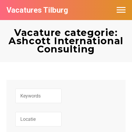
Vacatures Tilburg
Vacatures per bedrijf
Vacature categorie:
De populairste vacatures in Tilburg
Ashcott International
Consulting
Nieuwsbrief feed