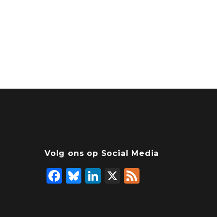
Volg ons op Social Media
F
Bl
Li
X
F
a
u
n
e
c
e
k
e