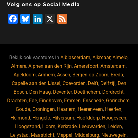
Volg ons op Social Media
F
Bl
Li
X
F
a
u
n
e
c
e
k
e
e
s
e
d
b
ky
dI
Bekijk ook vacatures in
Alblasserdam
,
Alkmaar
,
Almelo
,
o
n
Almere
,
Alphen aan den Rijn
,
Amersfoort
,
Amsterdam
,
Apeldoorn
,
Arnhem
,
Assen
,
Bergen op Zoom
,
Breda
,
o
Capelle aan den IJssel
,
Coevorden
,
Delft
,
Delfzijl
,
Den
k
Bosch
,
Den Haag
,
Deventer
,
Doetinchem
,
Dordrecht
,
Drachten
,
Ede
,
Eindhoven
,
Emmen
,
Enschede
,
Gorinchem
,
Gouda
,
Groningen
,
Haarlem
,
Heerenveen
,
Heerlen
,
Helmond
,
Hengelo
,
Hilversum
,
Hoofddorp
,
Hoogeveen
,
Hoogezand
,
Hoorn
,
Kerkrade
,
Leeuwarden
,
Leiden
,
Lelystad
,
Maastricht
,
Meppel
,
Middelburg
,
Nieuwegein
,