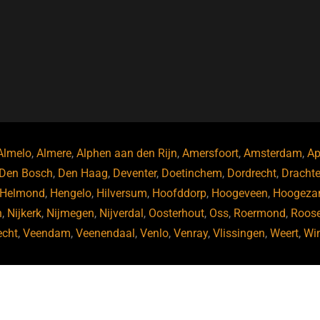
Almelo
,
Almere
,
Alphen aan den Rijn
,
Amersfoort
,
Amsterdam
,
Ap
Den Bosch
,
Den Haag
,
Deventer
,
Doetinchem
,
Dordrecht
,
Dracht
Helmond
,
Hengelo
,
Hilversum
,
Hoofddorp
,
Hoogeveen
,
Hoogeza
n
,
Nijkerk
,
Nijmegen
,
Nijverdal
,
Oosterhout
,
Oss
,
Roermond
,
Roos
echt
,
Veendam
,
Veenendaal
,
Venlo
,
Venray
,
Vlissingen
,
Weert
,
Wi