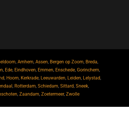
eldoorn
,
Arnhem
,
Assen
,
Bergen op Zoom
,
Breda
,
en
,
Ede
,
Eindhoven
,
Emmen
,
Enschede
,
Gorinchem
,
nd
,
Hoorn
,
Kerkrade
,
Leeuwarden
,
Leiden
,
Lelystad
,
endaal
,
Rotterdam
,
Schiedam
,
Sittard
,
Sneek
,
nschoten
,
Zaandam
,
Zoetermeer
,
Zwolle