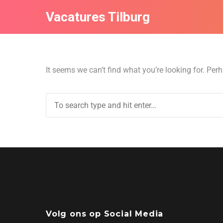
Vacatures Tilburg
It seems we can’t find what you’re looking for. Per
Volg ons op Social Media