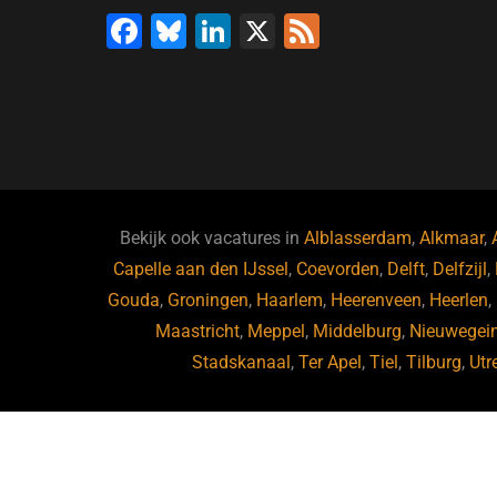
F
Bl
Li
X
F
a
u
n
e
c
e
k
e
e
s
e
d
b
ky
dI
o
n
o
Bekijk ook vacatures in
Alblasserdam
,
Alkmaar
,
Capelle aan den IJssel
k
,
Coevorden
,
Delft
,
Delfzijl
,
Gouda
,
Groningen
,
Haarlem
,
Heerenveen
,
Heerlen
,
Maastricht
,
Meppel
,
Middelburg
,
Nieuwegei
Stadskanaal
,
Ter Apel
,
Tiel
,
Tilburg
,
Utr