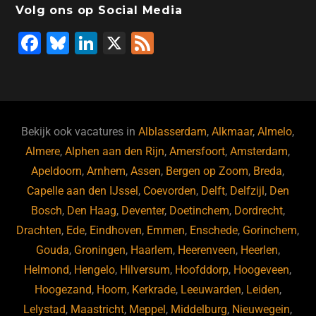
Volg ons op Social Media
F
Bl
Li
X
F
a
u
n
e
c
e
k
e
e
s
e
d
b
ky
dI
Bekijk ook vacatures in
Alblasserdam
,
Alkmaar
,
Almelo
,
o
n
Almere
,
Alphen aan den Rijn
,
Amersfoort
,
Amsterdam
,
Apeldoorn
,
Arnhem
,
Assen
,
Bergen op Zoom
,
Breda
,
o
Capelle aan den IJssel
,
Coevorden
,
Delft
,
Delfzijl
,
Den
k
Bosch
,
Den Haag
,
Deventer
,
Doetinchem
,
Dordrecht
,
Drachten
,
Ede
,
Eindhoven
,
Emmen
,
Enschede
,
Gorinchem
,
Gouda
,
Groningen
,
Haarlem
,
Heerenveen
,
Heerlen
,
Helmond
,
Hengelo
,
Hilversum
,
Hoofddorp
,
Hoogeveen
,
Hoogezand
,
Hoorn
,
Kerkrade
,
Leeuwarden
,
Leiden
,
Lelystad
,
Maastricht
,
Meppel
,
Middelburg
,
Nieuwegein
,