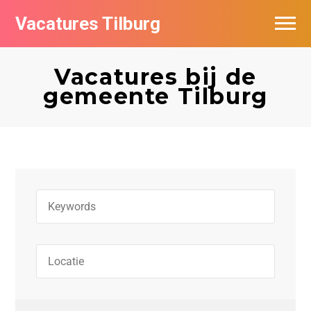
Vacatures Tilburg
Vacatures per bedrijf
Vacatures bij de
De populairste vacatures in Tilburg
gemeente Tilburg
Nieuwsbrief feed