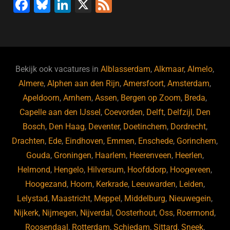
F
Bl
Li
X
F
a
u
n
e
c
e
k
e
e
s
e
d
b
ky
dI
Bekijk ook vacatures in
Alblasserdam
,
Alkmaar
,
Almelo
,
o
n
Almere
,
Alphen aan den Rijn
,
Amersfoort
,
Amsterdam
,
Apeldoorn
,
Arnhem
,
Assen
,
Bergen op Zoom
,
Breda
,
o
Capelle aan den IJssel
,
Coevorden
,
Delft
,
Delfzijl
,
Den
k
Bosch
,
Den Haag
,
Deventer
,
Doetinchem
,
Dordrecht
,
Drachten
,
Ede
,
Eindhoven
,
Emmen
,
Enschede
,
Gorinchem
,
Gouda
,
Groningen
,
Haarlem
,
Heerenveen
,
Heerlen
,
Helmond
,
Hengelo
,
Hilversum
,
Hoofddorp
,
Hoogeveen
,
Hoogezand
,
Hoorn
,
Kerkrade
,
Leeuwarden
,
Leiden
,
Lelystad
,
Maastricht
,
Meppel
,
Middelburg
,
Nieuwegein
,
Nijkerk
,
Nijmegen
,
Nijverdal
,
Oosterhout
,
Oss
,
Roermond
,
Roosendaal
,
Rotterdam
,
Schiedam
,
Sittard
,
Sneek
,