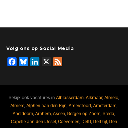
Volg ons op Social Media
F
Bl
Li
X
F
a
u
n
e
c
e
k
e
e
s
e
d
b
ky
dI
Bekijk ook vacatures in
Alblasserdam
,
Alkmaar
,
Almelo
,
o
n
Almere
,
Alphen aan den Rijn
,
Amersfoort
,
Amsterdam
,
Apeldoorn
,
Arnhem
,
Assen
,
Bergen op Zoom
,
Breda
,
o
Capelle aan den IJssel
,
Coevorden
,
Delft
,
Delfzijl
,
Den
k