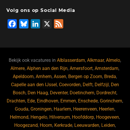
Volg ons op Social Media
F
Bl
Li
X
F
a
u
n
e
c
e
k
e
e
s
e
d
b
ky
dI
Bekijk ook vacatures in
Alblasserdam
,
Alkmaar
,
Almelo
,
o
n
Almere
,
Alphen aan den Rijn
,
Amersfoort
,
Amsterdam
,
Apeldoorn
,
Arnhem
,
Assen
,
Bergen op Zoom
,
Breda
,
o
Capelle aan den IJssel
,
Coevorden
,
Delft
,
Delfzijl
,
Den
k
Bosch
,
Den Haag
,
Deventer
,
Doetinchem
,
Dordrecht
,
Drachten
,
Ede
,
Eindhoven
,
Emmen
,
Enschede
,
Gorinchem
,
Gouda
,
Groningen
,
Haarlem
,
Heerenveen
,
Heerlen
,
Helmond
,
Hengelo
,
Hilversum
,
Hoofddorp
,
Hoogeveen
,
Hoogezand
,
Hoorn
,
Kerkrade
,
Leeuwarden
,
Leiden
,