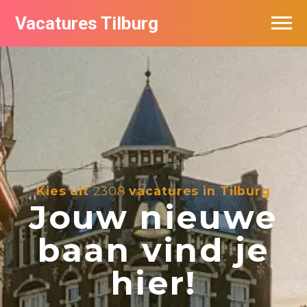
Vacatures Tilburg
Vacatures per bedrijf
De populairste vacatures in Tilburg
Nieuwsbrief feed
Kies uit
2308
vacatures in Tilburg
Jouw nieuwe
baan vind je
hier!